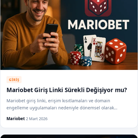
GIRIŞ
Mariobet Giriş Linki Sürekli Değişiyor mu?
Mariobet giriş linki, erişim kısıtlamaları ve domain
engelleme uygulamaları nedeniyle dönemsel olarak
değişebilen bir yapıya sahiptir. Özellikle çevrimiçi…
Mariobet
·
2 Mart 2026