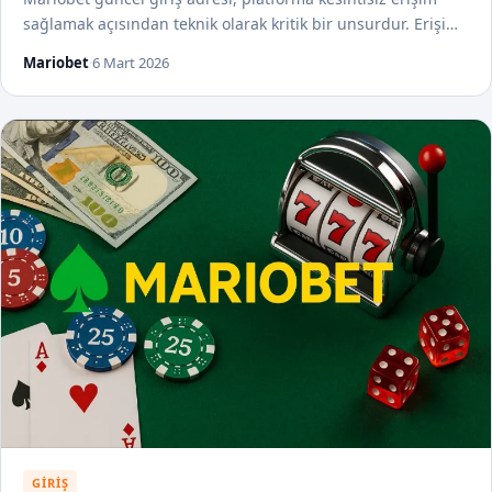
sağlamak açısından teknik olarak kritik bir unsurdur. Erişim
engellemeleri, alan adı değişiklikleri…
Mariobet
·
6 Mart 2026
GIRIŞ