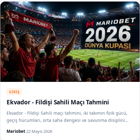
GIRIŞ
Ekvador - Fildişi Sahili Maçı Tahmini
Ekvador - Fildişi Sahili maçı tahmini, iki takımın fizik gücü,
geçiş hücumları, orta saha dengesi ve savunma disiplini
üzerinden değerlendirildiğinde oldukça…
Mariobet
·
22 Mayıs 2026