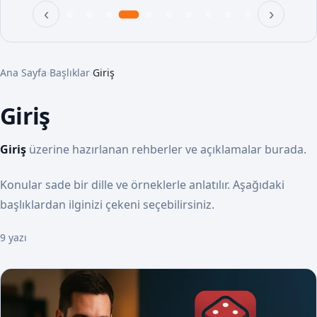
‹
›
Ana Sayfa
›
Başlıklar
›
Giriş
Giriş
Giriş
üzerine hazırlanan rehberler ve açıklamalar burada.
Konular sade bir dille ve örneklerle anlatılır. Aşağıdaki
başlıklardan ilginizi çekeni seçebilirsiniz.
9 yazı