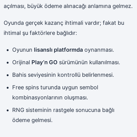
açılması, büyük ödeme alınacağı anlamına gelmez.
Oyunda gerçek kazanç ihtimali vardır; fakat bu
ihtimal şu faktörlere bağlıdır:
Oyunun
lisanslı platformda
oynanması.
Orijinal
Play’n GO
sürümünün kullanılması.
Bahis seviyesinin kontrollü belirlenmesi.
Free spins turunda uygun sembol
kombinasyonlarının oluşması.
RNG sisteminin rastgele sonucuna bağlı
ödeme gelmesi.