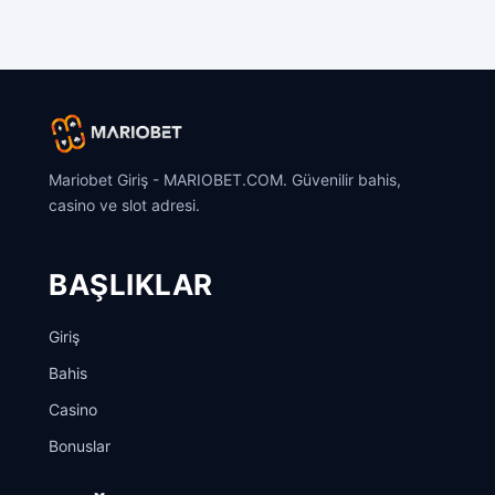
Mariobet Giriş - MARIOBET.COM. Güvenilir bahis,
casino ve slot adresi.
BAŞLIKLAR
Giriş
Bahis
Casino
Bonuslar