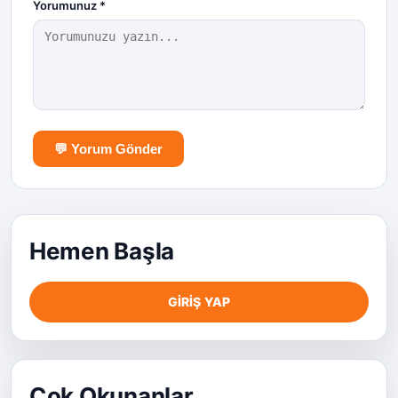
Yorumunuz *
💬 Yorum Gönder
Hemen Başla
GİRİŞ YAP
Çok Okunanlar