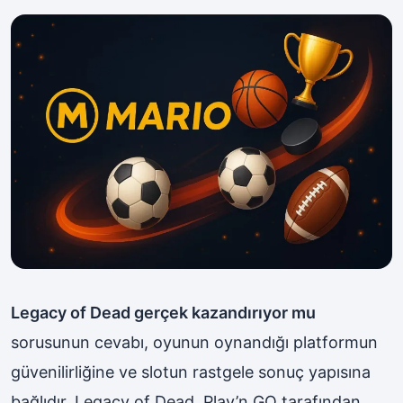
Legacy of Dead gerçek kazandırıyor mu
sorusunun cevabı, oyunun oynandığı platformun
güvenilirliğine ve slotun rastgele sonuç yapısına
bağlıdır. Legacy of Dead, Play’n GO tarafından