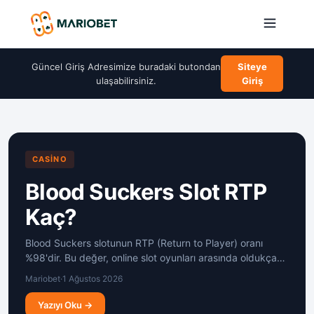
Güncel Giriş Adresimize buradaki butondan
Siteye
ulaşabilirsiniz.
Giriş
CASINO
d Suckers Slot RTP
Baccar
Oynan
rs slotunun RTP (Return to Player) oranı
Baccarat, tekni
 değer, online slot oyunları arasında oldukça
olmayan bir ma
l edilir ve oyunun en dikkat çekici…
oynanabilir. An
ğustos 2026
Mariobet
·
30 Tem
ku →
Yazıyı Oku →