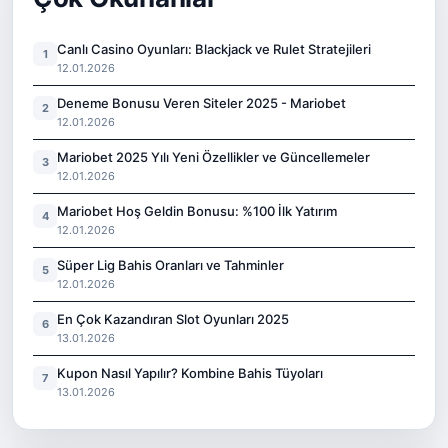
Canlı Casino Oyunları: Blackjack ve Rulet Stratejileri
1
12.01.2026
Deneme Bonusu Veren Siteler 2025 - Mariobet
2
12.01.2026
Mariobet 2025 Yılı Yeni Özellikler ve Güncellemeler
3
12.01.2026
Mariobet Hoş Geldin Bonusu: %100 İlk Yatırım
4
12.01.2026
Süper Lig Bahis Oranları ve Tahminler
5
12.01.2026
En Çok Kazandıran Slot Oyunları 2025
6
13.01.2026
Kupon Nasıl Yapılır? Kombine Bahis Tüyoları
7
13.01.2026