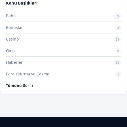
Konu Başlıkları
Bahis
39
Bonuslar
8
Casino
51
Giriş
9
Haberler
11
Para Yatırma ve Çekme
5
Tümünü Gör →