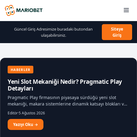
Güncel Giriş Adresimize buradaki butondan
Siteye
ulaşabilirsiniz.
Giriş
HABERLER
Yeni Slot Mekaniği Nedir? Pragmatic Play
Detayları
Pragmatic Play firmasının piyasaya sürdüğü yeni slot
mekaniği, makara sistemlerine dinamik katsayı blokları ve
%96.5 RTP oranı getiriyor. Teknik detaylar bu incelemede.
Editör
·
5 Ağustos 2026
Yazıyı Oku →