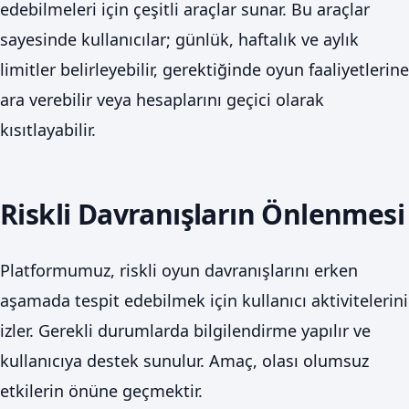
edebilmeleri için çeşitli araçlar sunar. Bu araçlar
sayesinde kullanıcılar; günlük, haftalık ve aylık
limitler belirleyebilir, gerektiğinde oyun faaliyetlerine
ara verebilir veya hesaplarını geçici olarak
kısıtlayabilir.
Riskli Davranışların Önlenmesi
Platformumuz, riskli oyun davranışlarını erken
aşamada tespit edebilmek için kullanıcı aktivitelerini
izler. Gerekli durumlarda bilgilendirme yapılır ve
kullanıcıya destek sunulur. Amaç, olası olumsuz
etkilerin önüne geçmektir.