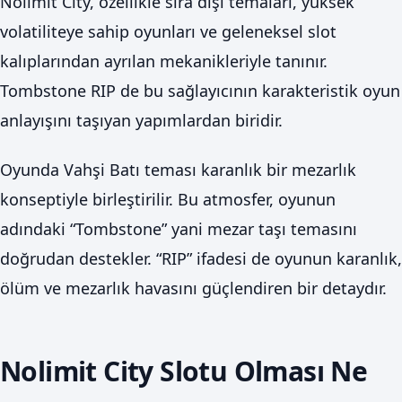
Nolimit City, özellikle sıra dışı temaları, yüksek
volatiliteye sahip oyunları ve geleneksel slot
kalıplarından ayrılan mekanikleriyle tanınır.
Tombstone RIP de bu sağlayıcının karakteristik oyun
anlayışını taşıyan yapımlardan biridir.
Oyunda Vahşi Batı teması karanlık bir mezarlık
konseptiyle birleştirilir. Bu atmosfer, oyunun
adındaki “Tombstone” yani mezar taşı temasını
doğrudan destekler. “RIP” ifadesi de oyunun karanlık,
ölüm ve mezarlık havasını güçlendiren bir detaydır.
Nolimit City Slotu Olması Ne