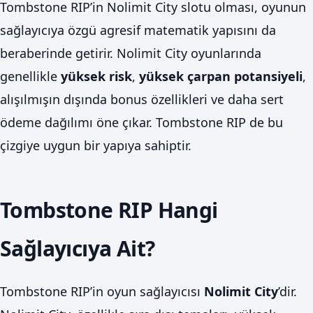
Tombstone RIP’in Nolimit City slotu olması, oyunun
sağlayıcıya özgü agresif matematik yapısını da
beraberinde getirir. Nolimit City oyunlarında
genellikle
yüksek risk
,
yüksek çarpan potansiyeli
,
alışılmışın dışında bonus özellikleri ve daha sert
ödeme dağılımı öne çıkar. Tombstone RIP de bu
çizgiye uygun bir yapıya sahiptir.
Tombstone RIP Hangi
Sağlayıcıya Ait?
Tombstone RIP’in oyun sağlayıcısı
Nolimit City
’dir.