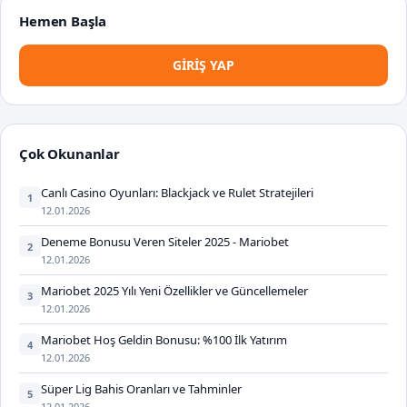
Hemen Başla
GİRİŞ YAP
Çok Okunanlar
Canlı Casino Oyunları: Blackjack ve Rulet Stratejileri
1
12.01.2026
Deneme Bonusu Veren Siteler 2025 - Mariobet
2
12.01.2026
Mariobet 2025 Yılı Yeni Özellikler ve Güncellemeler
3
12.01.2026
Mariobet Hoş Geldin Bonusu: %100 İlk Yatırım
4
12.01.2026
Süper Lig Bahis Oranları ve Tahminler
5
12.01.2026