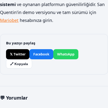
sistemi
ve oynanan platformun güvenilirliğidir. San
Quentin'in demo versiyonu ve tam sürümü için
Mariobet
hesabınıza girin.
Bu yazıyı paylaş
𝕏 Twitter
Facebook
WhatsApp
🔗 Kopyala
💬 Yorumlar