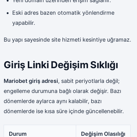
Yeni domain üzerinden erişim sağlanır.
Eski adres bazen otomatik yönlendirme
yapabilir.
Bu yapı sayesinde site hizmeti kesintiye uğramaz.
Giriş Linki Değişim Sıklığı
Mariobet giriş adresi
, sabit periyotlarla değil;
engelleme durumuna bağlı olarak değişir. Bazı
dönemlerde aylarca aynı kalabilir, bazı
dönemlerde ise kısa süre içinde güncellenebilir.
Durum
Değişim Olasılığı