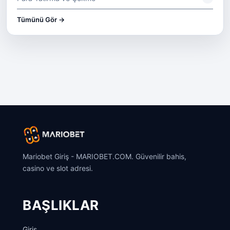
Tümünü Gör →
Mariobet Giriş - MARIOBET.COM. Güvenilir bahis,
casino ve slot adresi.
BAŞLIKLAR
Giriş