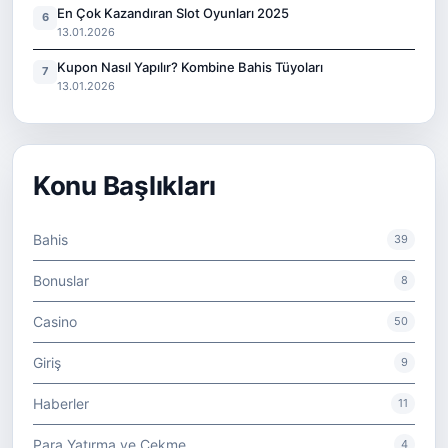
En Çok Kazandıran Slot Oyunları 2025
6
13.01.2026
Kupon Nasıl Yapılır? Kombine Bahis Tüyoları
7
13.01.2026
Konu Başlıkları
Bahis
39
Bonuslar
8
Casino
50
Giriş
9
Haberler
11
Para Yatırma ve Çekme
4