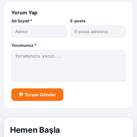
Yorum Yap
Ad Soyad *
E-posta
Yorumunuz *
💬 Yorum Gönder
Hemen Başla