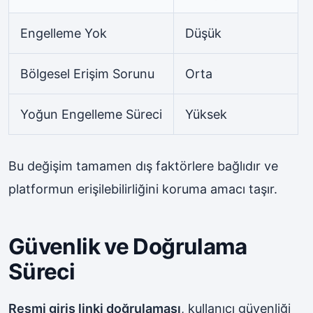
Engelleme Yok
Düşük
Bölgesel Erişim Sorunu
Orta
Yoğun Engelleme Süreci
Yüksek
Bu değişim tamamen dış faktörlere bağlıdır ve
platformun erişilebilirliğini koruma amacı taşır.
Güvenlik ve Doğrulama
Süreci
Resmi giriş linki doğrulaması
, kullanıcı güvenliği