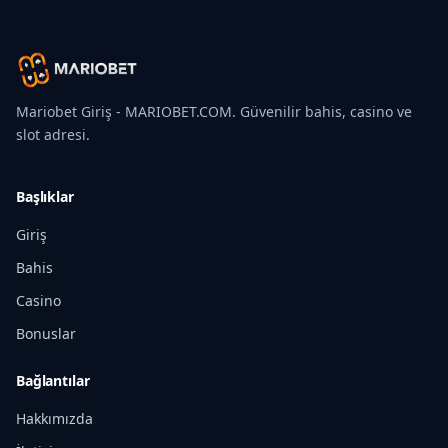
Mariobet Giriş - MARIOBET.COM. Güvenilir bahis, casino ve
slot adresi.
Başlıklar
Giriş
Bahis
Casino
Bonuslar
Bağlantılar
Hakkımızda