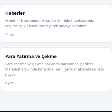
Haberler
Haberler kapsamındaki yazılar Mariobet sayfalarında
erişime açık. Listeyi inceleyerek başlayabilirsiniz.
11 yazı
Para Yatırma ve Çekme
Para Yatırma ve Çekme hakkında hazırlanan içerikler
Mariobet arşivinde bir arada. Yeni içerikler eklendikçe liste
büyür.
5 yazı