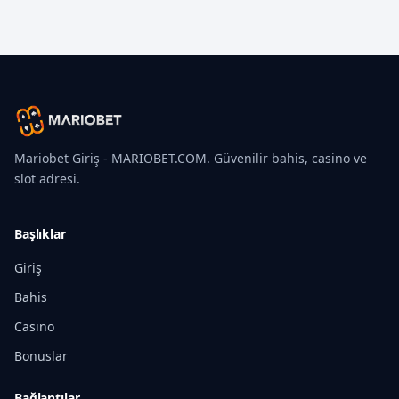
Mariobet Giriş - MARIOBET.COM. Güvenilir bahis, casino ve
slot adresi.
Başlıklar
Giriş
Bahis
Casino
Bonuslar
Bağlantılar