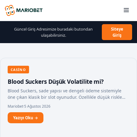
Güncel Giriş Adresimize buradaki butondan
Siteye
ulaşabilirsiniz.
Giriş
CASINO
Blood Suckers Düşük Volatilite mi?
Blood Suckers, sade yapısı ve dengeli ödeme sistemiyle
öne çıkan klasik bir slot oyunudur. Özellikle düşük riskle
oynamak isteyen oyuncular tarafından sıkça…
Mariobet
·
5 Ağustos 2026
Yazıyı Oku →