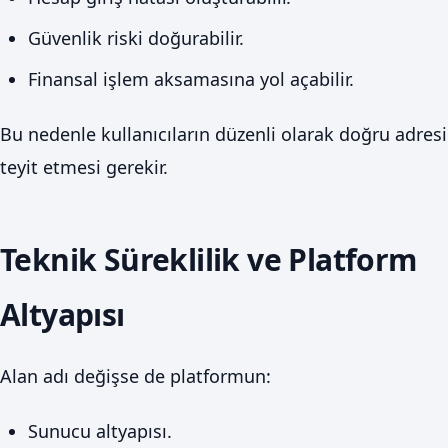
Güvenlik riski doğurabilir.
Finansal işlem aksamasına yol açabilir.
Bu nedenle kullanıcıların düzenli olarak doğru adresi
teyit etmesi gerekir.
Teknik Süreklilik ve Platform
Altyapısı
Alan adı değişse de platformun:
Sunucu altyapısı.