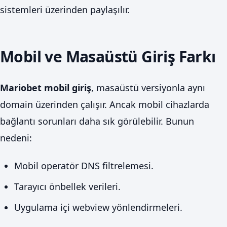
sistemleri üzerinden paylaşılır.
Mobil ve Masaüstü Giriş Farkı
Mariobet mobil giriş
, masaüstü versiyonla aynı
domain üzerinden çalışır. Ancak mobil cihazlarda
bağlantı sorunları daha sık görülebilir. Bunun
nedeni:
Mobil operatör DNS filtrelemesi.
Tarayıcı önbellek verileri.
Uygulama içi webview yönlendirmeleri.