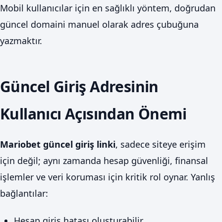
Mobil kullanıcılar için en sağlıklı yöntem, doğrudan
güncel domaini manuel olarak adres çubuğuna
yazmaktır.
Güncel Giriş Adresinin
Kullanıcı Açısından Önemi
Mariobet güncel giriş linki
, sadece siteye erişim
için değil; aynı zamanda hesap güvenliği, finansal
işlemler ve veri koruması için kritik rol oynar. Yanlış
bağlantılar:
Hesap giriş hatası oluşturabilir.