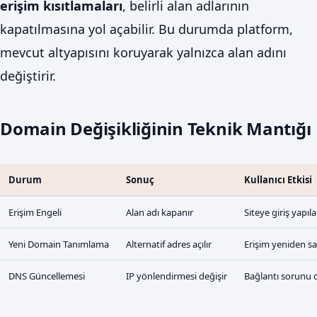
erişim kısıtlamaları
, belirli alan adlarının
kapatılmasına yol açabilir. Bu durumda platform,
mevcut altyapısını koruyarak yalnızca alan adını
değiştirir.
Domain Değişikliğinin Teknik Mantığı
Durum
Sonuç
Kullanıcı Etkisi
Erişim Engeli
Alan adı kapanır
Siteye giriş yapı
Yeni Domain Tanımlama
Alternatif adres açılır
Erişim yeniden sa
DNS Güncellemesi
IP yönlendirmesi değişir
Bağlantı sorunu d