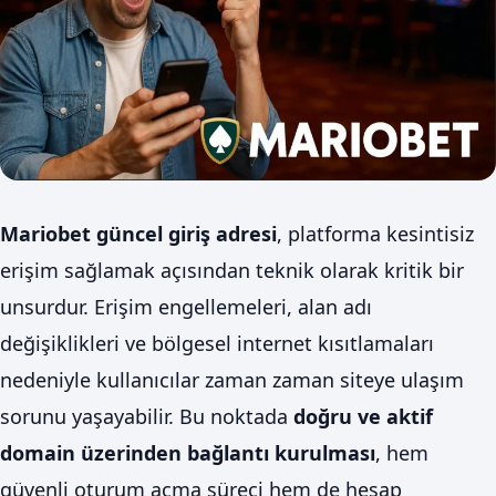
Mariobet güncel giriş adresi
, platforma kesintisiz
erişim sağlamak açısından teknik olarak kritik bir
unsurdur. Erişim engellemeleri, alan adı
değişiklikleri ve bölgesel internet kısıtlamaları
nedeniyle kullanıcılar zaman zaman siteye ulaşım
sorunu yaşayabilir. Bu noktada
doğru ve aktif
domain üzerinden bağlantı kurulması
, hem
güvenli oturum açma süreci hem de hesap