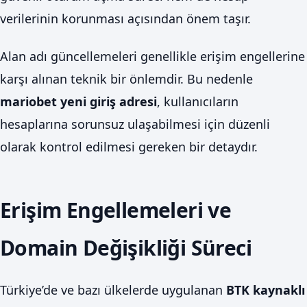
verilerinin korunması açısından önem taşır.
Alan adı güncellemeleri genellikle erişim engellerine
karşı alınan teknik bir önlemdir. Bu nedenle
mariobet yeni giriş adresi
, kullanıcıların
hesaplarına sorunsuz ulaşabilmesi için düzenli
olarak kontrol edilmesi gereken bir detaydır.
Erişim Engellemeleri ve
Domain Değişikliği Süreci
Türkiye’de ve bazı ülkelerde uygulanan
BTK kaynaklı