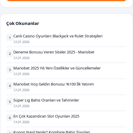
Çok Okunanlar
Canlı Casino Oyunları: Blackjack ve Rulet Stratejileri
1
12.01.2026
Deneme Bonusu Veren Siteler 2025 - Mariobet
2
12.01.2026
Mariobet 2025 Yılı Yeni Özellikler ve Güncellemeler
3
12.01.2026
Mariobet Hoş Geldin Bonusu: %100 İlk Yatırım
4
12.01.2026
Süper Lig Bahis Oranları ve Tahminler
5
12.01.2026
En Çok Kazandıran Slot Oyunları 2025
6
13.01.2026
Kupon Nasıl Yapılır? Kombine Bahis Tüyoları