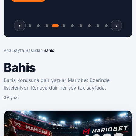
‹
›
Ana Sayfa
›
Başlıklar
›
Bahis
Bahis
Bahis konusuna dair yazılar Mariobet üzerinde
listeleniyor. Konuya dair her şey tek sayfada.
39 yazı