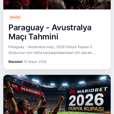
BAHIS
Paraguay - Avustralya
Maçı Tahmini
Paraguay - Avustralya maçı, 2026 Dünya Kupası D
Grubu’nun son hafta karşılaşmalarından biri olacak.
Mücadele 25 Haziran 2026’da Santa Clara’daki Levi’s…
Mariobet
·
15 Mayıs 2026