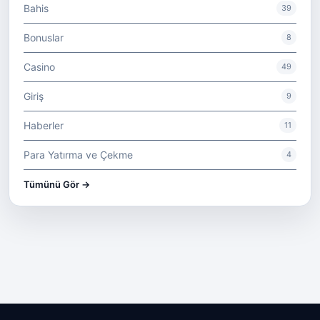
Bahis
39
Bonuslar
8
Casino
49
Giriş
9
Haberler
11
Para Yatırma ve Çekme
4
Tümünü Gör →