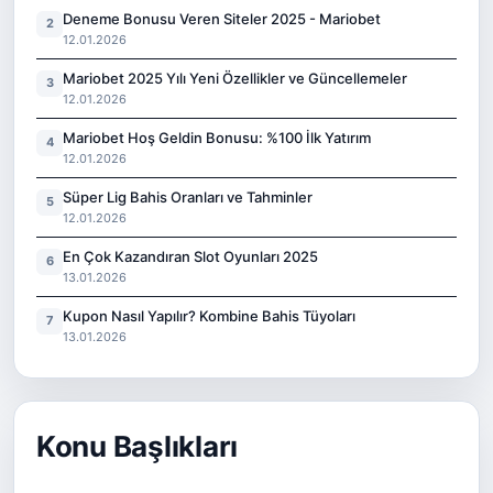
Deneme Bonusu Veren Siteler 2025 - Mariobet
2
12.01.2026
Mariobet 2025 Yılı Yeni Özellikler ve Güncellemeler
3
12.01.2026
Mariobet Hoş Geldin Bonusu: %100 İlk Yatırım
4
12.01.2026
Süper Lig Bahis Oranları ve Tahminler
5
12.01.2026
En Çok Kazandıran Slot Oyunları 2025
6
13.01.2026
Kupon Nasıl Yapılır? Kombine Bahis Tüyoları
7
13.01.2026
Konu Başlıkları