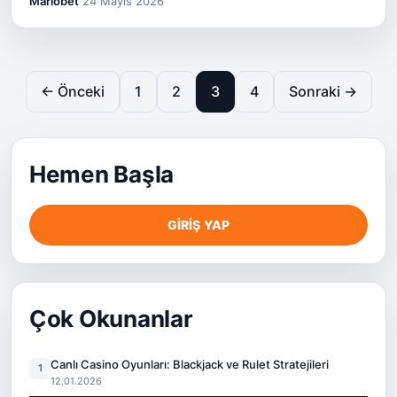
Mariobet
·
24 Mayıs 2026
City’deki…
← Önceki
1
2
3
4
Sonraki →
Hemen Başla
GİRİŞ YAP
Çok Okunanlar
Canlı Casino Oyunları: Blackjack ve Rulet Stratejileri
1
12.01.2026