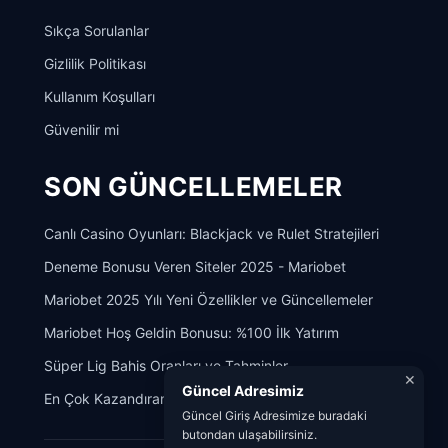
Sıkça Sorulanlar
Gizlilik Politikası
Kullanım Koşulları
Güvenilir mi
SON GÜNCELLEMELER
Canlı Casino Oyunları: Blackjack ve Rulet Stratejileri
Deneme Bonusu Veren Siteler 2025 - Mariobet
Mariobet 2025 Yılı Yeni Özellikler ve Güncellemeler
Mariobet Hoş Geldin Bonusu: %100 İlk Yatırım
Süper Lig Bahis Oranları ve Tahminler
✕
Güncel Adresimiz
En Çok Kazandıran Slot Oyunları 2025
Güncel Giriş Adresimize buradaki
butondan ulaşabilirsiniz.