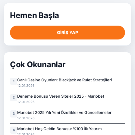
Hemen Başla
GİRİŞ YAP
Çok Okunanlar
Canlı Casino Oyunları: Blackjack ve Rulet Stratejileri
1
12.01.2026
Deneme Bonusu Veren Siteler 2025 - Mariobet
2
12.01.2026
Mariobet 2025 Yılı Yeni Özellikler ve Güncellemeler
3
12.01.2026
Mariobet Hoş Geldin Bonusu: %100 İlk Yatırım
4
12.01.2026