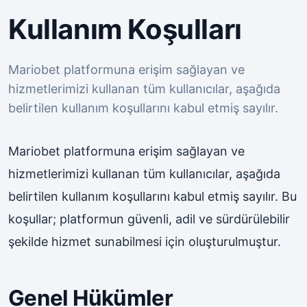
Kullanım Koşulları
Mariobet platformuna erişim sağlayan ve
hizmetlerimizi kullanan tüm kullanıcılar, aşağıda
belirtilen kullanım koşullarını kabul etmiş sayılır.
Mariobet platformuna erişim sağlayan ve
hizmetlerimizi kullanan tüm kullanıcılar, aşağıda
belirtilen kullanım koşullarını kabul etmiş sayılır. Bu
koşullar; platformun güvenli, adil ve sürdürülebilir
şekilde hizmet sunabilmesi için oluşturulmuştur.
Genel Hükümler