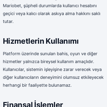
Mariobet, şüpheli durumlarda kullanıcı hesabını
geçici veya kalıcı olarak askıya alma hakkını saklı
tutar.
Hizmetlerin Kullanımı
Platform üzerinde sunulan bahis, oyun ve diğer
hizmetler yalnızca bireysel kullanım amaçlıdır.
Kullanıcılar, sistemin işleyişine zarar verecek veya
diğer kullanıcıların deneyimini olumsuz etkileyecek
herhangi bir faaliyette bulunamaz.
Finansal İşlemler