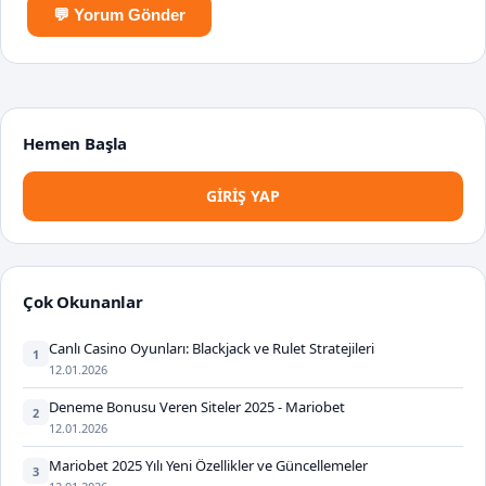
💬 Yorum Gönder
Hemen Başla
GİRİŞ YAP
Çok Okunanlar
Canlı Casino Oyunları: Blackjack ve Rulet Stratejileri
1
12.01.2026
Deneme Bonusu Veren Siteler 2025 - Mariobet
2
12.01.2026
Mariobet 2025 Yılı Yeni Özellikler ve Güncellemeler
3