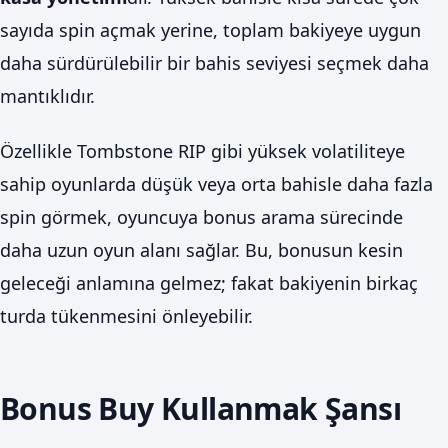
sayıda spin açmak yerine, toplam bakiyeye uygun
daha sürdürülebilir bir bahis seviyesi seçmek daha
mantıklıdır.
Özellikle Tombstone RIP gibi yüksek volatiliteye
sahip oyunlarda düşük veya orta bahisle daha fazla
spin görmek, oyuncuya bonus arama sürecinde
daha uzun oyun alanı sağlar. Bu, bonusun kesin
geleceği anlamına gelmez; fakat bakiyenin birkaç
turda tükenmesini önleyebilir.
Bonus Buy Kullanmak Şansı