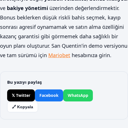
ve
bakiye yönetimi
üzerinden değerlendirmektir.
Bonus beklerken düşük riskli bahis seçmek, kayıp
sonrası agresif oynamamak ve satın alma özelliğini
kazanç garantisi gibi görmemek daha sağlıklı bir
oyun planı oluşturur. San Quentin'in demo versiyonu
ve tam sürümü için
Mariobet
hesabınıza girin.
Bu yazıyı paylaş
𝕏 Twitter
Facebook
WhatsApp
🔗 Kopyala