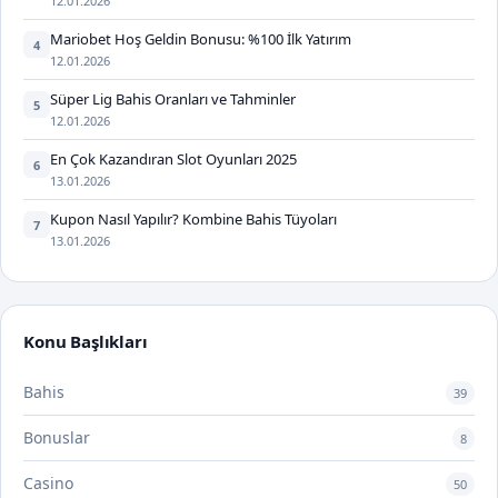
12.01.2026
Mariobet Hoş Geldin Bonusu: %100 İlk Yatırım
4
12.01.2026
Süper Lig Bahis Oranları ve Tahminler
5
12.01.2026
En Çok Kazandıran Slot Oyunları 2025
6
13.01.2026
Kupon Nasıl Yapılır? Kombine Bahis Tüyoları
7
13.01.2026
Konu Başlıkları
Bahis
39
Bonuslar
8
Casino
50