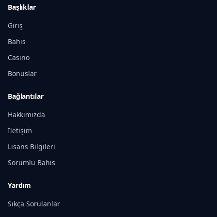
Başlıklar
Giriş
Bahis
Casino
Bonuslar
Bağlantılar
Hakkımızda
İletişim
Lisans Bilgileri
Sorumlu Bahis
Yardım
Sıkça Sorulanlar