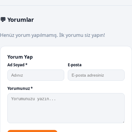
💬 Yorumlar
Henüz yorum yapılmamış. İlk yorumu siz yapın!
Yorum Yap
Ad Soyad *
E-posta
Yorumunuz *