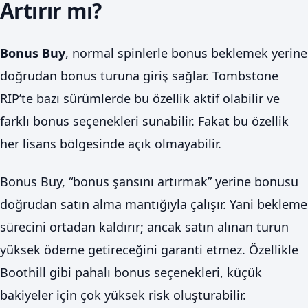
Artırır mı?
Bonus Buy
, normal spinlerle bonus beklemek yerine
doğrudan bonus turuna giriş sağlar. Tombstone
RIP’te bazı sürümlerde bu özellik aktif olabilir ve
farklı bonus seçenekleri sunabilir. Fakat bu özellik
her lisans bölgesinde açık olmayabilir.
Bonus Buy, “bonus şansını artırmak” yerine bonusu
doğrudan satın alma mantığıyla çalışır. Yani bekleme
sürecini ortadan kaldırır; ancak satın alınan turun
yüksek ödeme getireceğini garanti etmez. Özellikle
Boothill gibi pahalı bonus seçenekleri, küçük
bakiyeler için çok yüksek risk oluşturabilir.