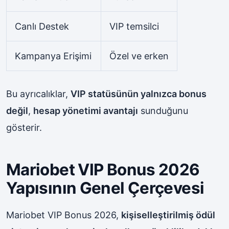
Canlı Destek
VIP temsilci
Kampanya Erişimi
Özel ve erken
Bu ayrıcalıklar,
VIP statüsünün yalnızca bonus
değil
,
hesap yönetimi avantajı
sunduğunu
gösterir.
Mariobet VIP Bonus 2026
Yapısının Genel Çerçevesi
Mariobet VIP Bonus 2026,
kişiselleştirilmiş ödül