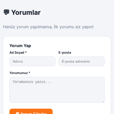
💬 Yorumlar
Henüz yorum yapılmamış. İlk yorumu siz yapın!
Yorum Yap
Ad Soyad *
E-posta
Yorumunuz *
💬 Yorum Gönder