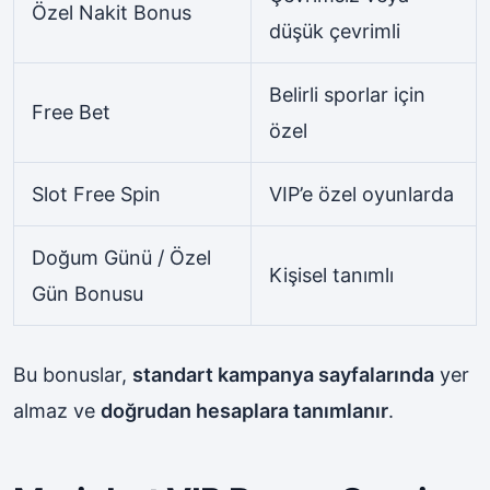
Özel Nakit Bonus
düşük çevrimli
Belirli sporlar için
Free Bet
özel
Slot Free Spin
VIP’e özel oyunlarda
Doğum Günü / Özel
Kişisel tanımlı
Gün Bonusu
Bu bonuslar,
standart kampanya sayfalarında
yer
almaz ve
doğrudan hesaplara tanımlanır
.