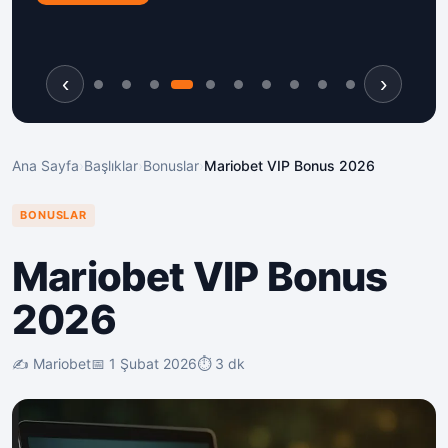
‹
›
Ana Sayfa
›
Başlıklar
›
Bonuslar
›
Mariobet VIP Bonus 2026
BONUSLAR
Mariobet VIP Bonus
2026
✍️ Mariobet
📅 1 Şubat 2026
⏱️ 3 dk