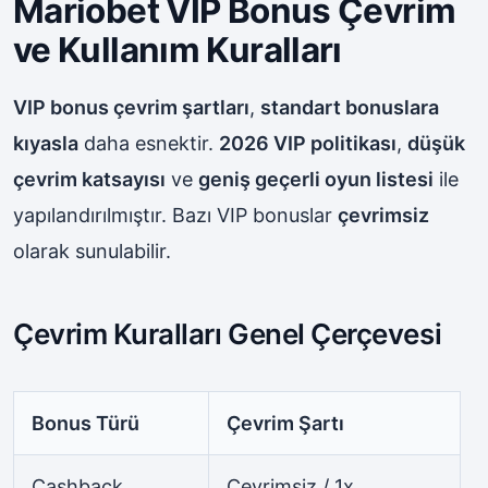
Mariobet VIP Bonus Çevrim
ve Kullanım Kuralları
VIP bonus çevrim şartları
,
standart bonuslara
kıyasla
daha esnektir.
2026 VIP politikası
,
düşük
çevrim katsayısı
ve
geniş geçerli oyun listesi
ile
yapılandırılmıştır. Bazı VIP bonuslar
çevrimsiz
olarak sunulabilir.
Çevrim Kuralları Genel Çerçevesi
Bonus Türü
Çevrim Şartı
Cashback
Çevrimsiz / 1x